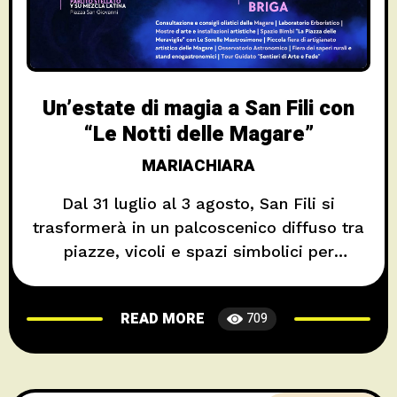
Un’estate di magia a San Fili con
“Le Notti delle Magare”
MARIACHIARA
Dal 31 luglio al 3 agosto, San Fili si
trasformerà in un palcoscenico diffuso tra
piazze, vicoli e spazi simbolici per
l’attesissima rassegna “Le Notti delle
Magare”, un evento che intreccia folklore,
READ MORE
709
leggenda e cultura popolare calabrese. Si
parte il 31 luglio con il convegno di apertura
” Non c’è filo d’erba senza la sua radice-
𝐴𝑙𝑙𝑎 𝑟𝑖𝑠𝑐𝑜𝑝𝑒𝑟𝑡𝑎