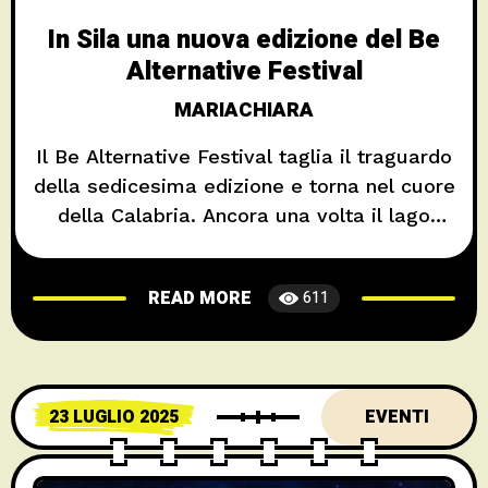
In Sila una nuova edizione del Be
Alternative Festival
MARIACHIARA
Il Be Alternative Festival taglia il traguardo
della sedicesima edizione e torna nel cuore
della Calabria. Ancora una volta il lago
Cecita sarà protagonista di questo
appuntamento che da anni caratterizza
READ MORE
611
ormai l’estate della Sila, attirando
appassionati di musica in un contesto
naturale spettacolare. Una cornice che
racchiude una kermesse unica nel
23 LUGLIO 2025
EVENTI
panorama calabrese, fissata per il