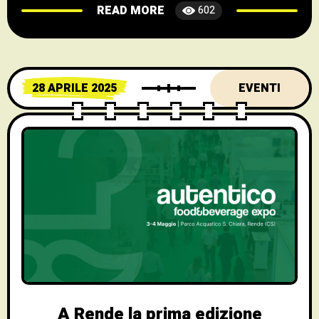
READ MORE
602
le compagnie Libero Teatro e Teatro
Rossosimona, per indagare le relazioni
umane e il rapporto con i nostri luoghi. Si
parte lunedì 19 maggio con: “Mio cognato
28 APRILE 2025
EVENTI
A Rende la prima edizione