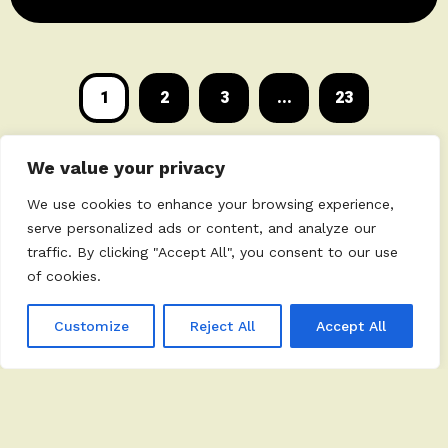
ricercatori, grazie ad una collaborazione
con più di 100 partner culturali tra
università, istituti di ricerca e enti pubblici,
società di comunicazione della scienza,
1
2
3
...
23
musei e media partner. Anche
We value your privacy
We use cookies to enhance your browsing experience,
serve personalized ads or content, and analyze our
traffic. By clicking "Accept All", you consent to our use
of cookies.
Customize
Reject All
Accept All
© 2026
Minds Comunicazione
, Tutti i diritti