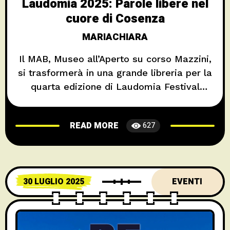
Laudomia 2025: Parole libere nel
cuore di Cosenza
MARIACHIARA
Il MAB, Museo all’Aperto su corso Mazzini,
si trasformerà in una grande libreria per la
quarta edizione di Laudomia Festival
Letterario. Nelle giornate del 11, 12 e 13
settembre l’appuntamento è con le parole e
READ MORE
627
con i testi letterari, in un contenitore che
mette insieme le realtà culturali cosentine.
Un Festival che parte dal basso,
30 LUGLIO 2025
EVENTI