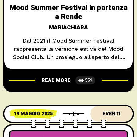
Mood Summer Festival in partenza
a Rende
MARIACHIARA
Dal 2021 il Mood Summer Festival
rappresenta la versione estiva del Mood
Social Club. Un prosieguo all’aperto delle
attività culturali del live club, che si svolge
nel mese di giugno nell’area del Parco
READ MORE
559
Fluviale di Rende. Il format, che quest’anno
prende avvio venerdì 30 maggio, realizza
un “parco estivo” aperto ad un pubblico
diversificato a
19 MAGGIO 2025
EVENTI