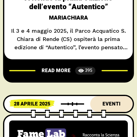
dell’evento “Autentico”
MARIACHIARA
Il 3 e 4 maggio 2025, il Parco Acquatico S.
Chiara di Rende (CS) ospiterà la prima
edizione di “Autentico”, l’evento pensato
per il networking tra professionisti del
settore food & beverage in Calabria.
READ MORE
395
L’obiettivo è favorire nuove collaborazioni,
trovare contatti e interagire con il pubblico.
Scoprire e degustare prodotti unici L’evento
sarà aperto sia
28 APRILE 2025
EVENTI