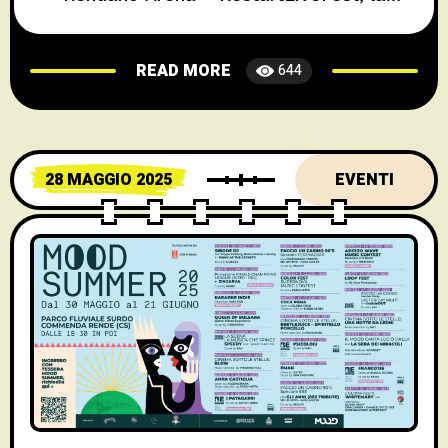
rassegna estiva firmata L’Altro Teatro. Con
un programma ricco e variegato, tra
READ MORE
644
concerti, spettacoli sinfonici e grandi
classici dell’opera, il festival accenderà le
serate cosentine. Un calendario di eventi
imperdibili L’attesa cresce per il primo
28 MAGGIO 2025
EVENTI
artista del