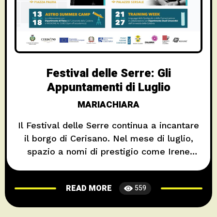
Festival delle Serre: Gli
Appuntamenti di Luglio
MARIACHIARA
Il Festival delle Serre continua a incantare
il borgo di Cerisano. Nel mese di luglio,
spazio a nomi di prestigio come Irene
Grandi, Paolo Fresu, Uri Caine, Luca
Barbarossa. Il 5 luglio, il Centro Storico si
READ MORE
559
trasformerà in un palcoscenico per il
Cerisano Wine Fest, un viaggio tra i sapori
delle migliori cantine calabresi e le