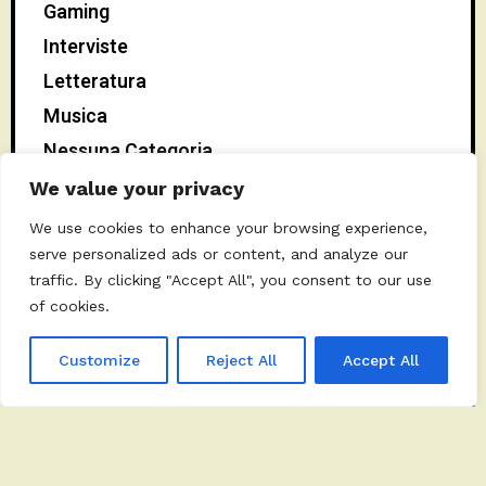
Gaming
Interviste
Letteratura
Musica
Nessuna Categoria
News
We value your privacy
Scienze
We use cookies to enhance your browsing experience,
Spettacolo
serve personalized ads or content, and analyze our
traffic. By clicking "Accept All", you consent to our use
Teatro
of cookies.
Tradizione
Customize
Reject All
Accept All
CATEGORIE