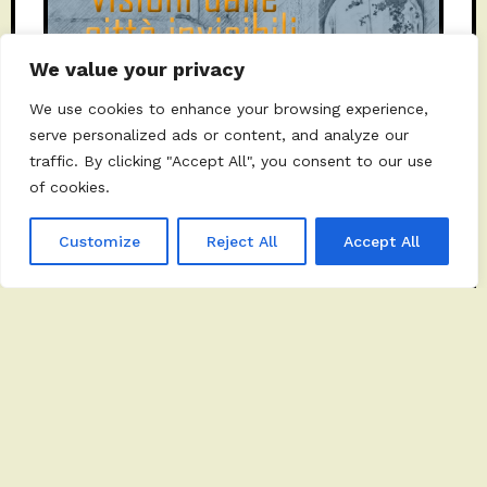
We value your privacy
We use cookies to enhance your browsing experience,
serve personalized ads or content, and analyze our
traffic. By clicking "Accept All", you consent to our use
of cookies.
19 GENNAIO 2024
BY
MARIACRISTIANA
Customize
Reject All
Accept All
Omaggio a Italo Calvino al Museo
dei Brettii e degli Enotri
LETTERATURA