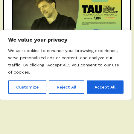
We value your privacy
We use cookies to enhance your browsing experience,
serve personalized ads or content, and analyze our
13 NOVEMBRE 2024
BY
MARIACHIARA
traffic. By clicking "Accept All", you consent to our use
Secondo appuntamento al TAU
of cookies.
con la rassegna Jazz Amore
Customize
Reject All
Accept All
MUSICA