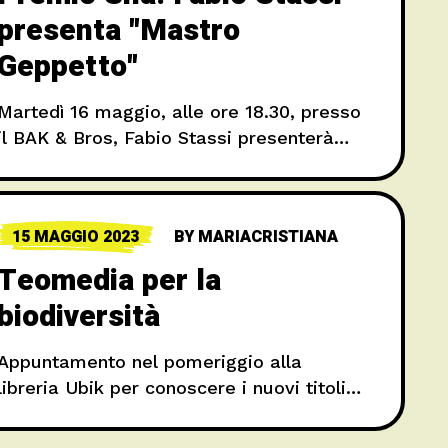
presenta "Mastro
Geppetto"
Martedì 16 maggio, alle ore 18.30, presso
il BAK & Bros, Fabio Stassi presenterà
“Mastro Geppetto”. Dialoga con l’autore il
presidente della Fondazione Premio Sila
Enzo Paolini. L’evento è organizzato
15 MAGGIO 2023
BY
MARIACRISTIANA
Teomedia per la
biodiversità
Appuntamento nel pomeriggio alla
libreria Ubik per conoscere i nuovi titoli
editati da Teomedia. A partire dalle ore
18 le autrici Gabriella Lo Feudo, Elena