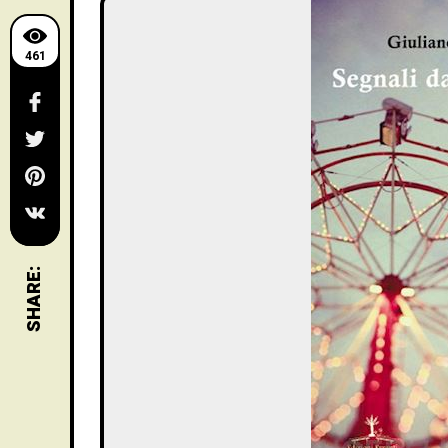
461
SHARE: