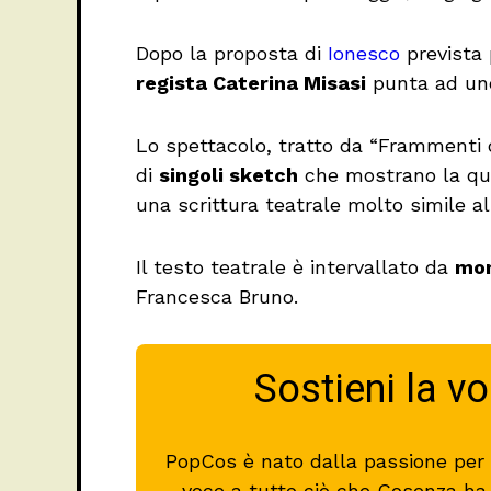
Dopo la proposta di
Ionesco
prevista 
regista Caterina Misasi
punta ad uno
Lo spettacolo, tratto da “Frammenti d
di
singoli sketch
che mostrano la quot
una scrittura teatrale molto simile al
Il testo teatrale è intervallato da
mom
Francesca Bruno.
Sostieni la v
PopCos è nato dalla passione per l
voce a tutto ciò che Cosenza ha d