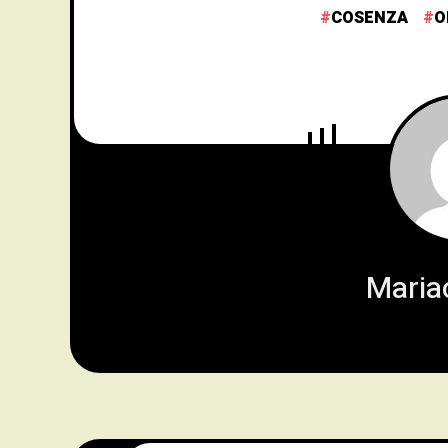
COSENZA
O
Mariac