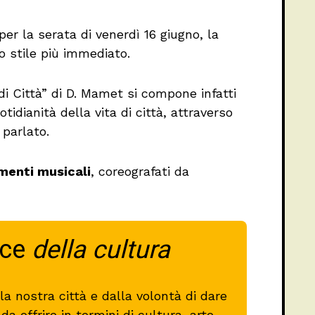
per la serata di venerdì 16 giugno, la
 stile più immediato.
i Città” di D. Mamet si compone infatti
idianità della vita di città, attraverso
 parlato.
enti musicali
, coreografati da
oce
della cultura
a nostra città e dalla volontà di dare
a offrire in termini di cultura, arte,