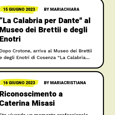
15 GIUGNO 2023
BY
MARIACHIARA
“La Calabria per Dante" al
Museo dei Brettii e degli
Enotri
Dopo Crotone, arriva al Museo dei Brettii
e degli Enotri di Cosenza “La Calabria
per Dante”, una manifestazione
itinerante ideata dall’Associazione Arpa
alla scoperta di un legame in parte
16 GIUGNO 2023
BY
MARIACRISTIANA
inesplorato
Riconoscimento a
Caterina Misasi
Sta vivendo un momento professionale