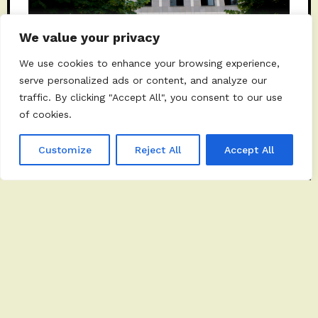
We value your privacy
We use cookies to enhance your browsing experience,
serve personalized ads or content, and analyze our
traffic. By clicking "Accept All", you consent to our use
15 MAGGIO 2023
BY
MARIACRISTIANA
of cookies.
Occasioni culturali alla
Customize
Reject All
Accept All
Fondazione Lanzino
CULTURA
Scuola e scienza i due temi di confronto e