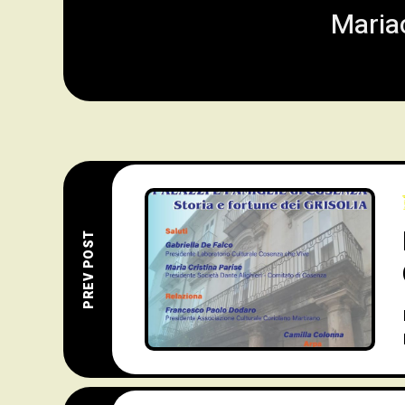
Mariac
PREV POST