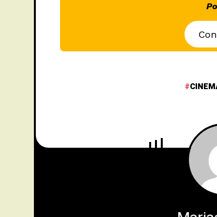
Po
Con
CINEM