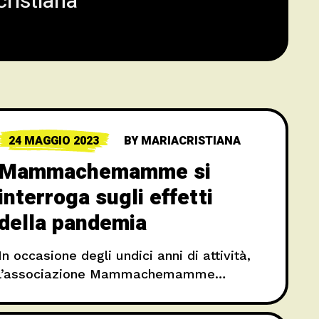
ristiana
24 MAGGIO 2023
BY
MARIACRISTIANA
Mammachemamme si
interroga sugli effetti
della pandemia
In occasione degli undici anni di attività,
l’associazione Mammachemamme
sceglie di festeggiare con un doppio
appuntamento di approfondimento.